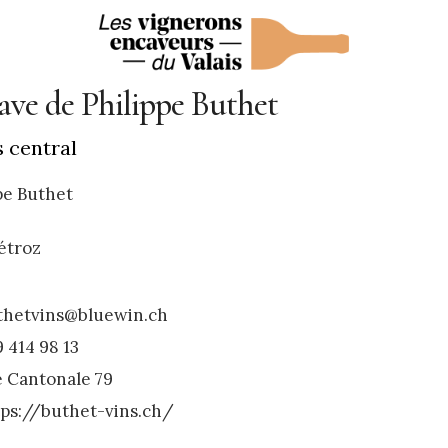
ave de Philippe Buthet
s central
pe Buthet
étroz
thetvins@bluewin.ch
 414 98 13
e Cantonale 79
tps://buthet-vins.ch/