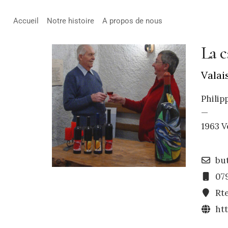
Accueil
Notre histoire
A propos de nous
La c
Valai
Philip
—
1963 V
bu
079
Rt
ht